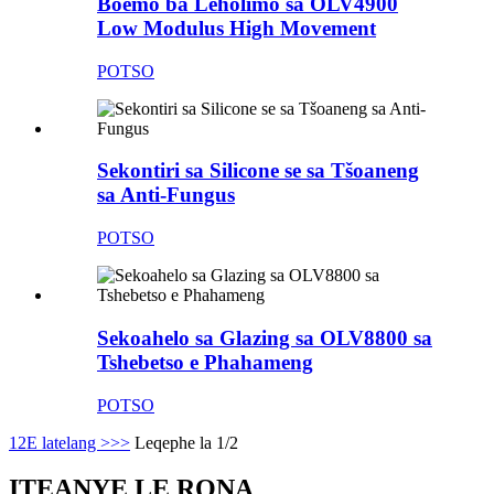
Boemo ba Leholimo sa OLV4900
Low Modulus High Movement
POTSO
Sekontiri sa Silicone se sa Tšoaneng
sa Anti-Fungus
POTSO
Sekoahelo sa Glazing sa OLV8800 sa
Tshebetso e Phahameng
POTSO
1
2
E latelang >
>>
Leqephe la 1/2
ITEANYE LE RONA