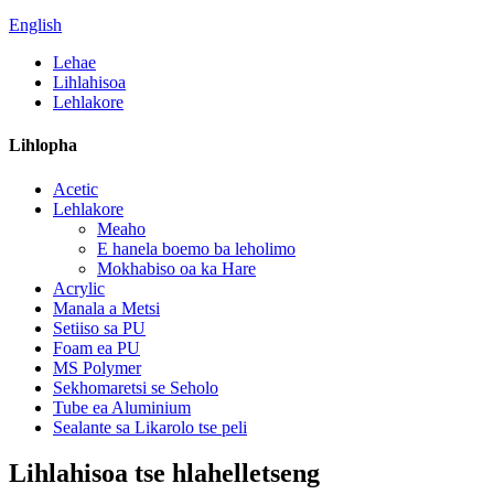
English
Lehae
Lihlahisoa
Lehlakore
Lihlopha
Acetic
Lehlakore
Meaho
E hanela boemo ba leholimo
Mokhabiso oa ka Hare
Acrylic
Manala a Metsi
Setiiso sa PU
Foam ea PU
MS Polymer
Sekhomaretsi se Seholo
Tube ea Aluminium
Sealante sa Likarolo tse peli
Lihlahisoa tse hlahelletseng