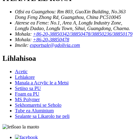
Ofisi ea Guangzhou:
Rm 803, GuoXin Building, No.363
Dong Feng Zhong Rd, Guangzhou, China PC510045
Aterese ea Feme:
No.1, Area A, Longfu Industry Zone,
Longfu Dadao, Longfu Town, Sihui, Guangdong, Chaena.
Mohala:
+86-20-38850342/38850478/38850236/38850179
Mohala:
+86-20-38850478
Imeile:
exportsale@gdolivia.com
Lihlahisoa
Acetic
Lehlakore
Manala a Acrylic le a Metsi
Setiiso sa PU
Foam ea PU
MS Polymer
Sekhomaretsi se Seholo
Tube ea Aluminium
Sealante sa Likarolo tse peli