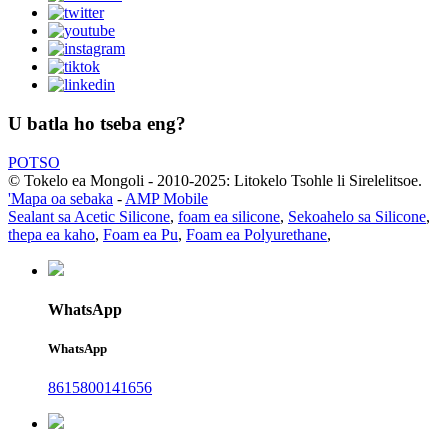
U batla ho tseba eng?
POTSO
© Tokelo ea Mongoli - 2010-2025: Litokelo Tsohle li Sirelelitsoe.
'Mapa oa sebaka
-
AMP Mobile
Sealant sa Acetic Silicone
,
foam ea silicone
,
Sekoahelo sa Silicone
,
thepa ea kaho
,
Foam ea Pu
,
Foam ea Polyurethane
,
WhatsApp
WhatsApp
8615800141656