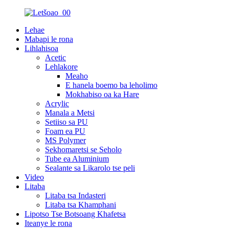
Lehae
Mabapi le rona
Lihlahisoa
Acetic
Lehlakore
Meaho
E hanela boemo ba leholimo
Mokhabiso oa ka Hare
Acrylic
Manala a Metsi
Setiiso sa PU
Foam ea PU
MS Polymer
Sekhomaretsi se Seholo
Tube ea Aluminium
Sealante sa Likarolo tse peli
Video
Litaba
Litaba tsa Indasteri
Litaba tsa Khamphani
Lipotso Tse Botsoang Khafetsa
Iteanye le rona